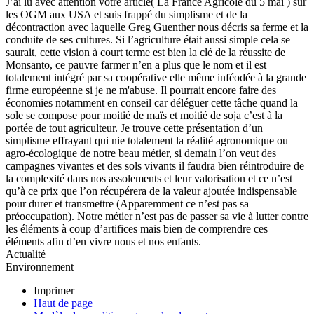
J’ai lu avec attention votre article( La France Agricole du 5 mai ) sur
les OGM aux USA et suis frappé du simplisme et de la
décontraction avec laquelle Greg Guenther nous décris sa ferme et la
conduite de ses cultures. Si l’agriculture était aussi simple cela se
saurait, cette vision à court terme est bien la clé de la réussite de
Monsanto, ce pauvre farmer n’en a plus que le nom et il est
totalement intégré par sa coopérative elle même inféodée à la grande
firme européenne si je ne m'abuse. Il pourrait encore faire des
économies notamment en conseil car déléguer cette tâche quand la
sole se compose pour moitié de maïs et moitié de soja c’est à la
portée de tout agriculteur. Je trouve cette présentation d’un
simplisme effrayant qui nie totalement la réalité agronomique ou
agro-écologique de notre beau métier, si demain l’on veut des
campagnes vivantes et des sols vivants il faudra bien réintroduire de
la complexité dans nos assolements et leur valorisation et ce n’est
qu’à ce prix que l’on récupérera de la valeur ajoutée indispensable
pour durer et transmettre (Apparemment ce n’est pas sa
préoccupation). Notre métier n’est pas de passer sa vie à lutter contre
les éléments à coup d’artifices mais bien de comprendre ces
éléments afin d’en vivre nous et nos enfants.
Actualité
Environnement
Imprimer
Haut de page