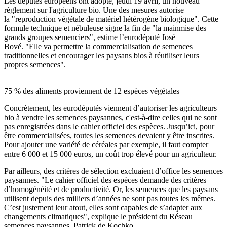
Les députés européens ont adopté, jeudi 19 avril, un nouveau
règlement sur l'agriculture bio. Une des mesures autorise
la "reproduction végétale de matériel hétérogène biologique". Cette
formule technique et nébuleuse signe la fin de "la mainmise des
grands groupes semenciers", estime l’eurodéputé José
Bové. "Elle va permettre la commercialisation de semences
traditionnelles et encourager les paysans bios à réutiliser leurs
propres semences".
75 % des aliments proviennent de 12 espèces végétales
Concrètement, les eurodéputés viennent d’autoriser les agriculteurs
bio à vendre les semences paysannes, c'est-à-dire celles qui ne sont
pas enregistrées dans le cahier officiel des espèces. Jusqu’ici, pour
être commercialisées, toutes les semences devaient y être inscrites.
Pour ajouter une variété de céréales par exemple, il faut compter
entre 6 000 et 15 000 euros, un coût trop élevé pour un agriculteur.
Par ailleurs, des critères de sélection excluaient d’office les semences
paysannes. "Le cahier officiel des espèces demande des critères
d’homogénéité et de productivité. Or, les semences que les paysans
utilisent depuis des milliers d’années ne sont pas toutes les mêmes.
C’est justement leur atout, elles sont capables de s’adapter aux
changements climatiques", explique le président du Réseau
semences paysannes, Patrick de Kochko.