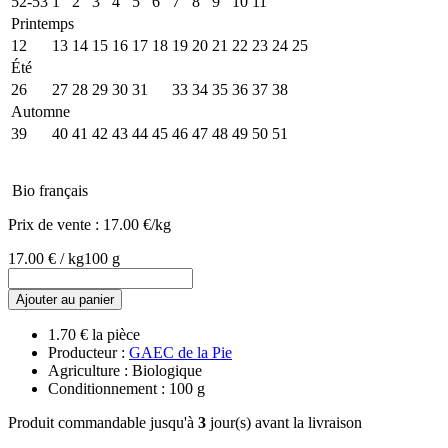
52-53
1
2
3
4
5
6
7
8
9
10
11
Printemps
12
13
14
15
16
17
18
19
20
21
22
23
24
25
Été
26
27
28
29
30
31
32
33
34
35
36
37
38
Automne
39
40
41
42
43
44
45
46
47
48
49
50
51
Bio français
Prix de vente :
17.00 €/kg
17.00 € / kg
100 g
Ajouter au panier
1.70 € la pièce
Producteur :
GAEC de la Pie
Agriculture : Biologique
Conditionnement : 100 g
Produit commandable jusqu'à
3
jour(s) avant la livraison