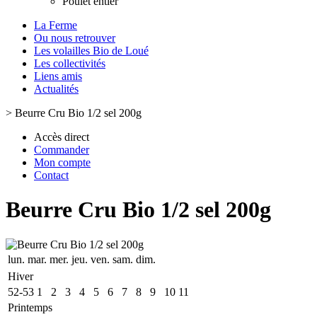
Poulet entier
La Ferme
Ou nous retrouver
Les volailles Bio de Loué
Les collectivités
Liens amis
Actualités
>
Beurre Cru Bio 1/2 sel 200g
Accès direct
Commander
Mon compte
Contact
Beurre Cru Bio 1/2 sel 200g
lun.
mar.
mer.
jeu.
ven.
sam.
dim.
Hiver
52-53
1
2
3
4
5
6
7
8
9
10
11
Printemps