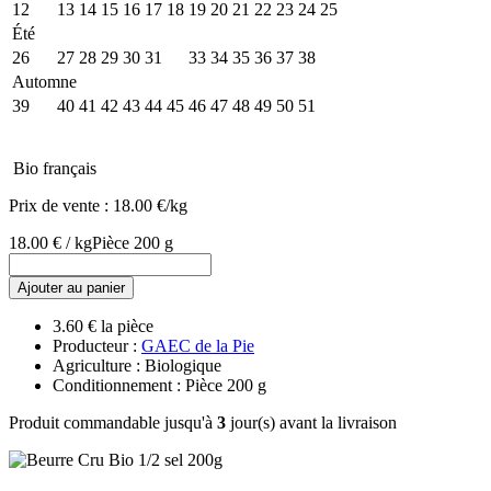
12
13
14
15
16
17
18
19
20
21
22
23
24
25
Été
26
27
28
29
30
31
32
33
34
35
36
37
38
Automne
39
40
41
42
43
44
45
46
47
48
49
50
51
Bio français
Prix de vente :
18.00 €/kg
18.00 € / kg
Pièce 200 g
Ajouter au panier
3.60 € la pièce
Producteur :
GAEC de la Pie
Agriculture : Biologique
Conditionnement : Pièce 200 g
Produit commandable jusqu'à
3
jour(s) avant la livraison