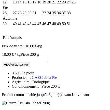
12
13
14
15
16
17
18
19
20
21
22
23
24
25
Été
26
27
28
29
30
31
32
33
34
35
36
37
38
Automne
39
40
41
42
43
44
45
46
47
48
49
50
51
Bio français
Prix de vente :
18.00 €/kg
18.00 € / kg
Pièce 200 g
Ajouter au panier
3.60 € la pièce
Producteur :
GAEC de la Pie
Agriculture : Biologique
Conditionnement : Pièce 200 g
Produit commandable jusqu'à
3
jour(s) avant la livraison