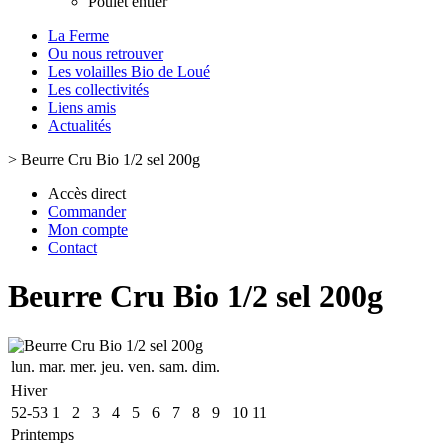
Poulet entier
La Ferme
Ou nous retrouver
Les volailles Bio de Loué
Les collectivités
Liens amis
Actualités
>
Beurre Cru Bio 1/2 sel 200g
Accès direct
Commander
Mon compte
Contact
Beurre Cru Bio 1/2 sel 200g
lun.
mar.
mer.
jeu.
ven.
sam.
dim.
Hiver
52-53
1
2
3
4
5
6
7
8
9
10
11
Printemps